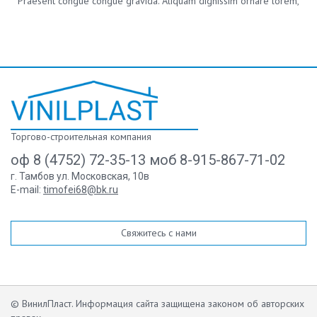
Praesent congue congue gravida. Aliquam dignissim ornare lorem,
eu tristique metus tincidunt et. Donec vestibulum eget erat ut
gravida. Curabitur vulputate libero et ornare tincidunt. Donec ut
quam lectus.
Торгово-строительная компания
оф 8 (4752) 72-35-13 моб 8-915-867-71-02
г. Тамбов ул. Московская, 10в
E-mail:
timofei68@bk.ru
Свяжитесь с нами
© ВинилПласт. Информация сайта защищена законом об авторских