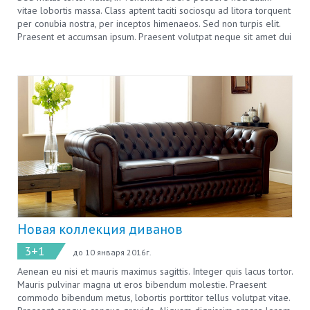
vitae lobortis massa. Class aptent taciti sociosqu ad litora torquent
per conubia nostra, per inceptos himenaeos. Sed non turpis elit.
Praesent et accumsan ipsum. Praesent volutpat neque sit amet dui
consectetur, vitae lobortis eros gravida. Fusce nulla risus, posuere
vel facilisis non, efficitur non massa. Morbi quam est, hendrerit id
pharetra a, gravida at magna. Pellentesque eget nisi ipsum. Etiam
non tellus vitae elit porta tempor quis at erat. Aenean ac nisi eget
orci consectetur aliquam.
Новая коллекция диванов
3+1
до 10 января 2016г.
Aenean eu nisi et mauris maximus sagittis. Integer quis lacus tortor.
Mauris pulvinar magna ut eros bibendum molestie. Praesent
commodo bibendum metus, lobortis porttitor tellus volutpat vitae.