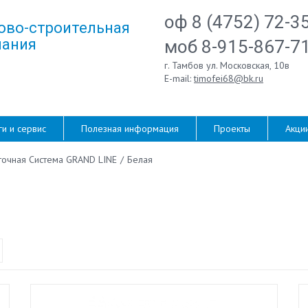
оф 8 (4752) 72-3
ово-строительная
ания
моб 8-915-867-7
г. Тамбов ул. Московская, 10в
E-mail:
timofei68@bk.ru
ги и сервис
Полезная информация
Проекты
Акци
точная Система GRAND LINE
/
Белая