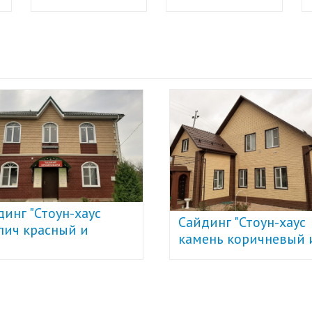
динг "Стоун-хаус
Сайдинг "Стоун-хаус
пич красный и
камень коричневый 
евый" U-Plast
золотистый" U-Plast