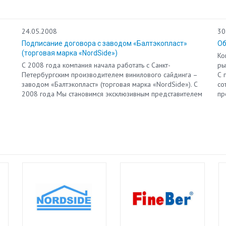
24.05.2008
30
Подписание договора с заводом «Балтэкопласт»
Об
(торговая марка «NordSide»)
Ко
С 2008 года компания начала работать с Санкт-
ры
Петербургским производителем винилового сайдинга –
С 
заводом «Балтэкопласт» (торговая марка «NordSide»). С
со
2008 года Мы становимся эксклюзивным представителем
пр
по продаже винилового сайдинга «NordSide» по Тамбову
вн
и Тамбовской области.