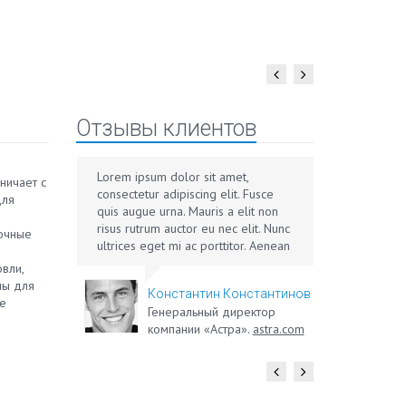
Отзывы клиентов
ший
Lorem ipsum dolor sit amet,
Помоги
ничает с
и
consectetur adipiscing elit. Fusce
написа
для
ме
quis augue urna. Mauris a elit non
вопрос
risus rutrum auctor eu nec elit. Nunc
или бо
лочные
ать
ultrices eget mi ac porttitor. Aenean
ли все
eget libero in augue laoreet sagittis
Доволь
вли,
quis at ipsum. Donec molestie lorem
лы для
енкова
Константин Константинов
in orci elementum, ac ullamcorper
ые
Генеральный директор
tellus fringilla. Cras ut magna mollis
компании «Астра».
astra.com
eros mollis malesuada in non elit.
Nunc quis euismod mauris. Ut vel
laoreet velit, nec iaculis orci. Donec
eget lectus placerat, posuere lectus
non, convallis augue. Proin porta