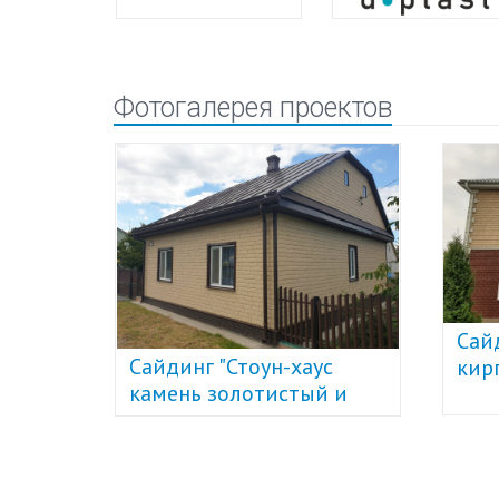
Фотогалерея проектов
Сай
ый и
Сайдинг "Стоун-хаус
кир
й U-
камень золотистый и
беж
Стоун-хаус кирпич
коричневый" U-Plast