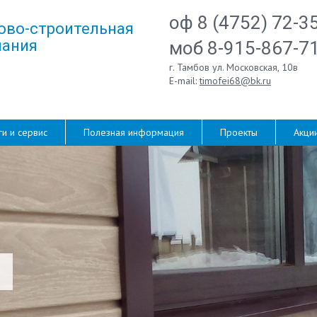
оф 8 (4752) 72-3
ово-строительная
ания
моб 8-915-867-7
г. Тамбов ул. Московская, 10в
E-mail:
timofei68@bk.ru
ги и сервис
Полезная информация
Проекты
Акци