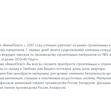
я «ВинилПласт» с 2007 года успешно работает на рынке строительных и
ipsum dolor sit amet,
Отзывы клиентов - это важней
ных материалов. С первых дней своего существования компания сотруд
etur adipiscing elit. Fusce
показатель удовлетворенност
з ведущих заводов по производству строительных материалов из ПВХ 
gue urna. Mauris a elit non
работой вашей компании. Кро
 отделки ООО«Ю-Пласт».
utrum auctor eu nec elit. Nunc
того, отзывы помогают вашим
нии «ВинилПласт» Вы всегда сможете приобрести строительные и отде
s eget mi ac porttitor. Aenean
потенциальным клиентам сдел
ы со склада в Тамбове для Вашего коттеджа, дома, дачи, квартиры.
bero in augue laoreet sagittis
правильный выбор.
аем Вам приобрести материалы для кровли: элементы безопасности кро
 ipsum.
ная вентиляция, стальные и пластиковые водосточные системы. Материа
Марина
Анастасия Герасим
 фасадов: виниловый сайдинг производства России, Беларусии ,фасадн
ые панели производства России, Беларусии.