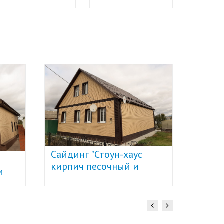
Сайдинг "Стоун-хаус
Сайди
кирпич песочный и
и
кирпи
коричневый" U-Plast
Plast