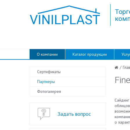
Торг
комп
О компании
Каталог продукции
Услу
/
Гла
Сертификаты
Fin
Партнеры
Фотогалерея
Сайдинг
облицовк
возможно
Задать вопрос
компани
о характ