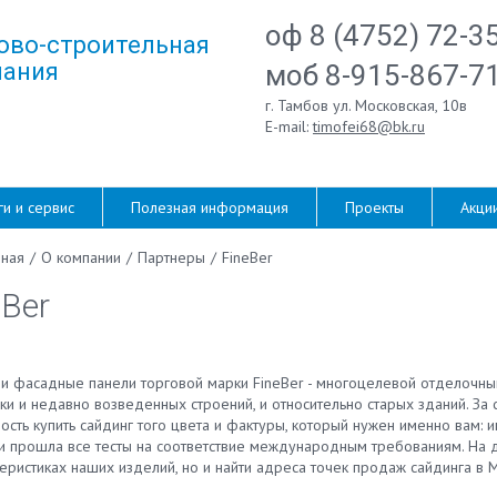
оф 8 (4752) 72-3
ово-строительная
ания
моб 8-915-867-7
г. Тамбов ул. Московская, 10в
E-mail:
timofei68@bk.ru
ги и сервис
Полезная информация
Проекты
Акци
вная
/
О компании
/
Партнеры
/
FineBer
eBer
 и фасадные панели торговой марки FineBer - многоцелевой отделочн
и и недавно возведенных строений, и относительно старых зданий. За с
сть купить сайдинг того цвета и фактуры, который нужен именно вам: 
и прошла все тесты на соответствие международным требованиям. На д
еристиках наших изделий, но и найти адреса точек продаж сайдинга в М