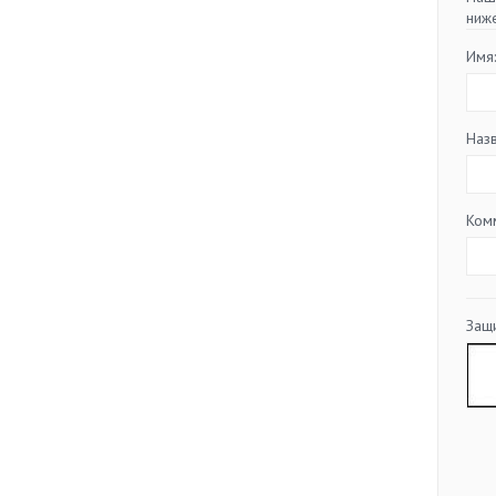
ниж
Имя
Наз
Ком
Защи