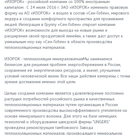
«ИЗОРОК» - российской компании со 100% иностранным
капиталом. С 14 июля 2016 г. ЗАО «ИЗОРОК» изменило правовую
форму на АО «ИЗОРОК» и вошло в состав «Сен-Гобен», мирового
лидера в создании комфортного пространства для проживания
людей. Интеграция в Группу «Сен-Гобен» откроет компании
«ИЗОРОК» возможности для выхода на новые рынки и
расширения своей продуктовой линейки, а также даст доступ к
уникальным ноу-хау «Сен-Гобен» в области производства
теплоизоляционных материалов.
ИЗОРОК - теплоизоляция минераловатнаяМы занимаемся
бизнесом для решения проблем энергосбережения в России,
сохранения её энергетических ресурсов, а значит, улучшения
условий человеческой жизни. Все наши действия измерены с точки
зрения достижения именно этой цели.
Целью создания компании является удовлетворение постоянно
растущих потребностей российского рынка в качественных
теплоизоляционных материалах путем организации в России
современного производства высокоэффективного утеплителя на
основе минерального волокна. Для этого на базе немецких
технологий и оборудования шведской фирмы "UNGERS"
проведена реконструкция тамбовского Завода
теплоизоляционных материалов, производящего минеральную