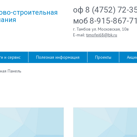
оф 8 (4752) 72-3
ово-строительная
ания
моб 8-915-867-7
г. Тамбов ул. Московская, 10в
E-mail:
timofei68@bk.ru
ги и сервис
Полезная информация
Проекты
Акци
ная Панель