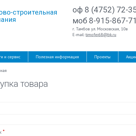
оф 8 (4752) 72-3
ово-строительная
ания
моб 8-915-867-7
г. Тамбов ул. Московская, 10в
E-mail:
timofei68@bk.ru
ги и сервис
Полезная информация
Проекты
Акци
вная
упка товара
*
н: