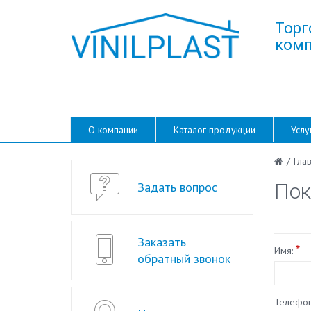
Торг
комп
О компании
Каталог продукции
Услу
/
Гла
Задать вопрос
Пок
Заказать
*
Имя:
обратный звонок
Телефо