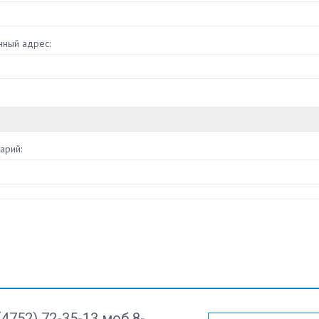
нный адрес:
арий:
(4752) 72-35-13 моб 8-