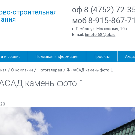
оф 8 (4752) 72-3
ово-строительная
ания
моб 8-915-867-7
г. Тамбов ул. Московская, 10в
E-mail:
timofei68@bk.ru
ги и сервис
Полезная информация
Проекты
Акци
вная
/
О компании
/
Фотогалерея
/
Я-ФАСАД камень фото 1
АСАД камень фото 1
020