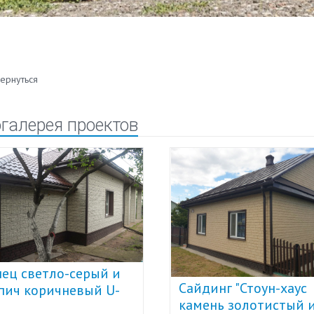
ернуться
галерея проектов
нец светло-серый и
Сайдинг "Стоун-хаус
пич коричневый U-
камень золотистый 
t