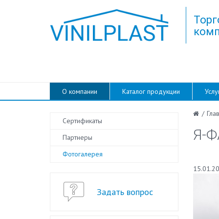
Торг
комп
О компании
Каталог продукции
Услу
/
Гла
Сертификаты
Я-Ф
Партнеры
Фотогалерея
15.01.2
Задать вопрос