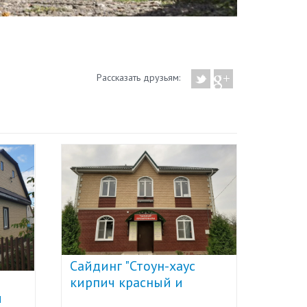
Рассказать друзьям:
Сайдинг "Стоун-хаус
Сайди
кирпич красный и
каме
и
бежевый" U-Plast