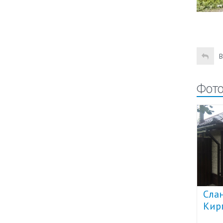
В
Фото
Cла
Я-ФАСАД камень фото 1
то 2
Кир
Plas